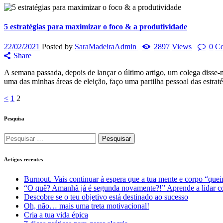
5 estratégias para maximizar o foco & a produtividade
22/02/2021
Posted by
SaraMadeiraAdmin
2897
Views
0
C
Share
A semana passada, depois de lançar o último artigo, um colega disse
uma das minhas áreas de eleição, faço uma partilha pessoal das estrat
Navegação
Page
Page
<
1
2
de
Pesquisa
artigos
Pesquisar
por:
Artigos recentes
Burnout. Vais continuar à espera que a tua mente e corpo “qu
“O quê? Amanhã já é segunda novamente?!” Aprende a lidar 
Descobre se o teu objetivo está destinado ao sucesso
Oh, não… mais uma treta motivacional!
Cria a tua vida épica