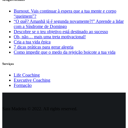
Burnout. Vais continuar à espera que a tua mente e corpo
“queimem”?
“O quê? Amanhã já é segunda novamente?!” Aprende a lidar
com a Síndrome de Domingo
Descobre se o teu objetivo está destinado ao sucesso
Oh, não… mais uma treta motivacional!
Cria a tua vida épica
7 dicas práticas para gerar alegria
Como impedir que o medo da rejeição boicote a tua vida
Serviços
Life Coaching
Executive Coaching
Formação
Sara Madeira © 2022. All rights reserved.