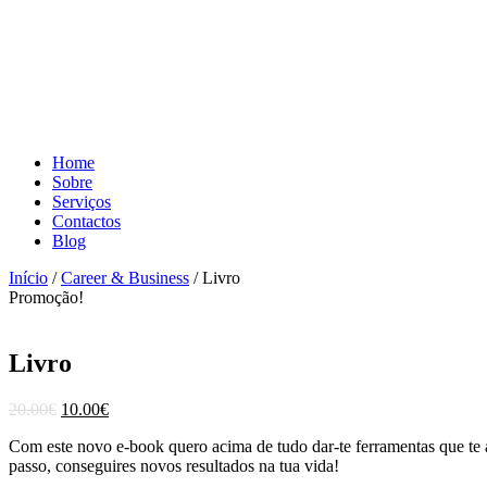
Home
Sobre
Serviços
Contactos
Blog
Início
/
Career & Business
/ Livro
Promoção!
Livro
20.00
€
10.00
€
Com este novo e-book quero acima de tudo dar-te ferramentas que te a
passo, conseguires novos resultados na tua vida!